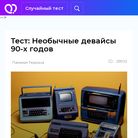
Случайный тест
-->
Тест: Необычные девайсы
90-х годов
25902
Патимат Тюрина