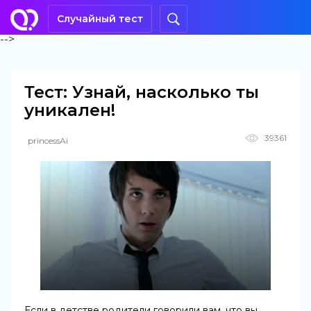
Случайный тест
-->
Тест: Узнай, насколько ты
уникален!
39361
princessAi
Если в детстве родители говорили вам, что вы