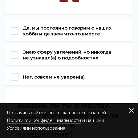
Да, мы постоянно говорим о наших
хобби и делаем что-то вместе
Знаю сферу увлечений, но никогда
не узнавал(а) о подробностях
Нет, совсем не уверен(а)
Знаешь ли ты о местах,
Пользуясь сайтом, вы соглашаетесь с нашей
куда твоя любовь хотела
Политикой конфиденциальности
и нашими
бы съездить в
Условиями использования
.
путешествие?