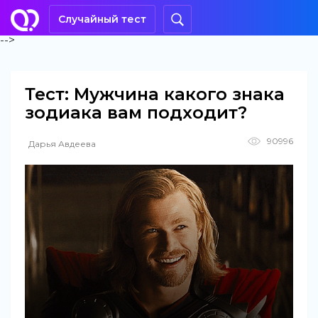
Случайный тест
-->
Тест: Мужчина какого знака
зодиака вам подходит?
90996
Дарья Авдеева