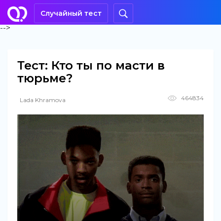
Случайный тест
-->
Тест: Кто ты по масти в
тюрьме?
464834
Lada Khramova