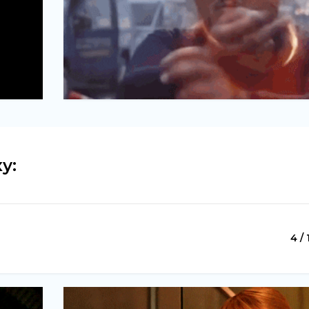
у:
4 / 