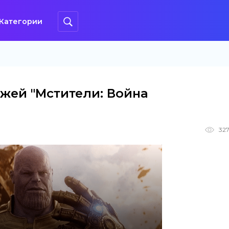
Категории
ажей "Мстители: Война
327