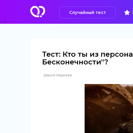
Случайный тест
-->
Тест: Кто ты из персон
Бесконечности"?
Дарья Авдеева