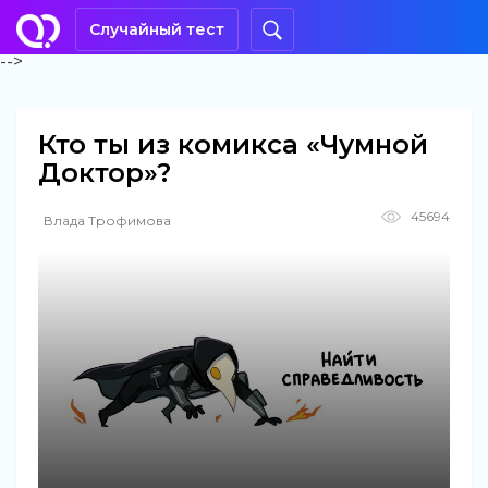
Случайный тест
-->
Кто ты из комикса «Чумной
Доктор»?
45694
Влада Трофимова