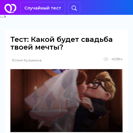
Случайный тест
-->
Тест: Какой будет свадьба
твоей мечты?
49384
Юлия Кузьмина