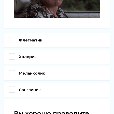
Флегматик
Холерик
Меланхолик
Сангвиник
Вы хорошо проводите