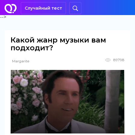
Случайный тест
-->
Какой жанр музыки вам
подходит?
89798
Margarite