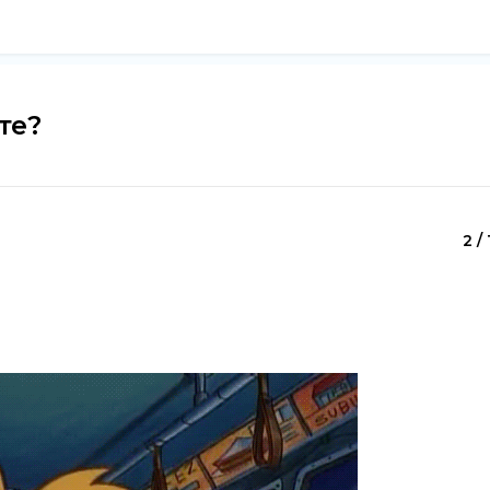
те?
2 / 