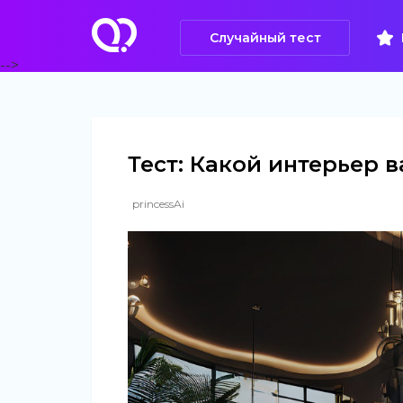
Случайный тест
-->
Тест: Какой интерьер 
princessAi