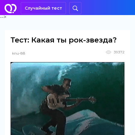
Случайный тест
-->
Тест: Какая ты рок-звезда?
39372
knu-88