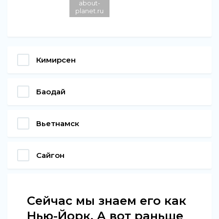
about-
planet.ru
Кимирсен
Баодай
Вьетнамск
Сайгон
Сейчас мы знаем его как
Нью-Йорк. А вот раньше