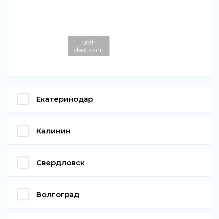
ural-
dast.com
Екатеринодар
Калинин
Свердловск
Волгоград