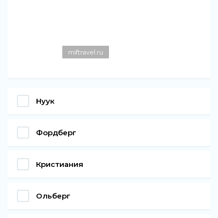
miftravel.ru
Нуук
Фордберг
Кристиания
Ольберг