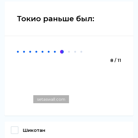
Токио раньше был:
8 / 11
setaswall.com
Шикотан