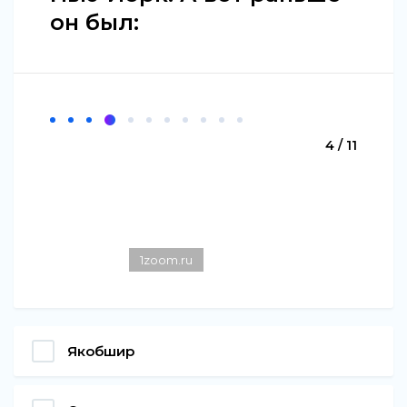
он был:
4 / 11
1zoom.ru
Якобшир