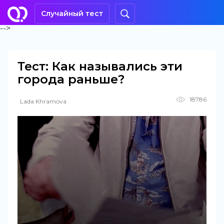
Случайный тест
-->
Тест: Как назывались эти
города раньше?
18786
Lada Khramova