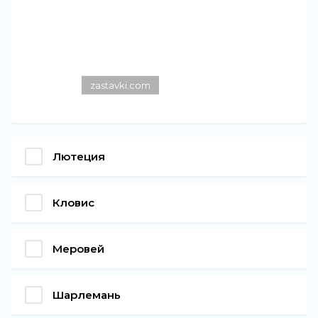
zastavki.com
Лютеция
Кловис
Меровей
Шарлемань