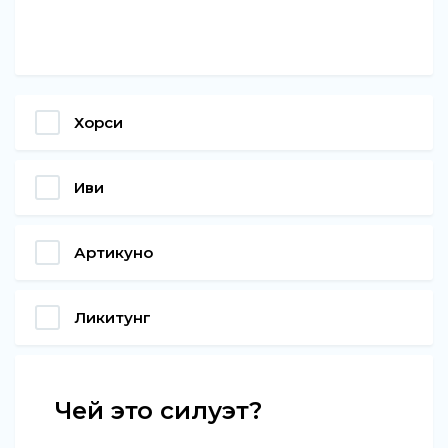
Хорси
Иви
Артикуно
Ликитунг
Чей это силуэт?