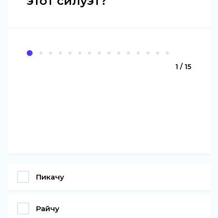
этот силуэт?
1 / 15
Пикачу
Райчу