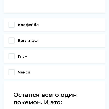
Клефейбл
Виглитаф
Глум
Ченси
Остался всего один
покемон. И это: