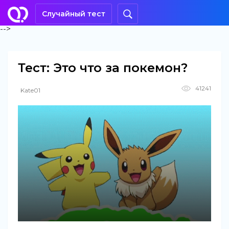
Случайный тест
-->
Тест: Это что за покемон?
41241
Kate01