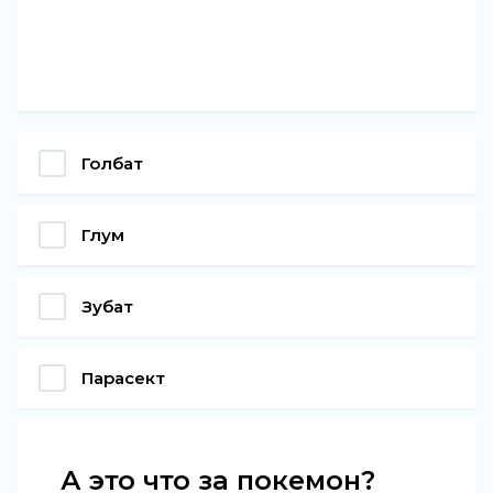
Голбат
Глум
Зубат
Парасект
А это что за покемон?