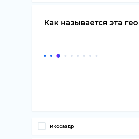
Как называется эта ге
Икосаэдр