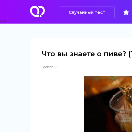
Случайный тест
-->
Что вы знаете о пиве? (
denchik