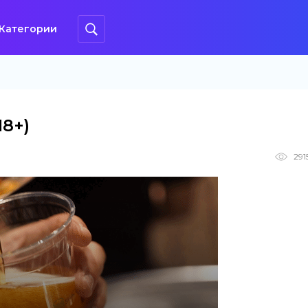
Категории
18+)
291