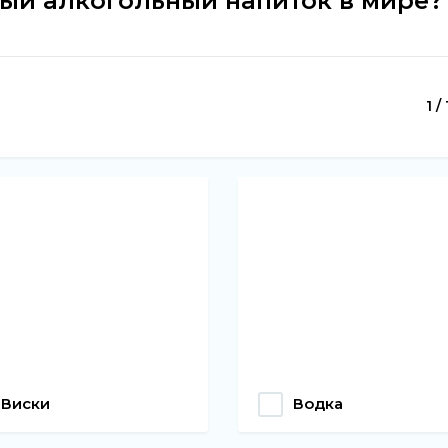
ый алкогольный напиток в мире?
1 /
Виски
Водка