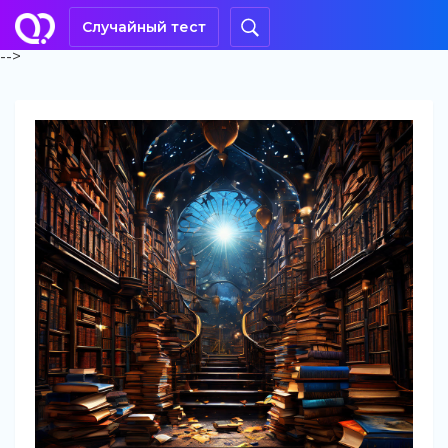
Случайный тест
-->