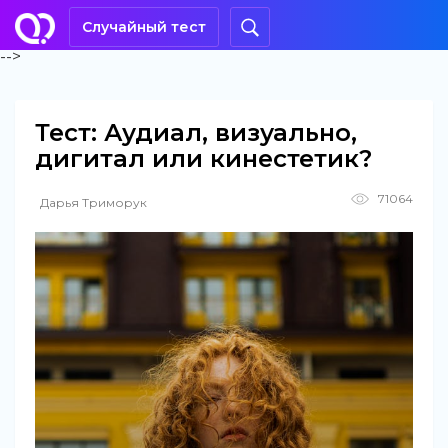
Случайный тест
-->
Тест: Аудиал, визуально,
дигитал или кинестетик?
71064
Дарья Триморук